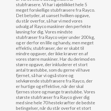
stubfræsere. Vi har i øjeblikket hele 5
meget forskellige stubfræsere fra Rayco.
Det betyder, at uanset hvilken opgave,
du står overfor, så har vi med vores
udvalg af Rayco maskiner den perfekte
løsning for dig. Vores mindste
stubfræser fra Rayco vejer under 200 kg,
og er derfor en lille og handy, men meget
effektiv, stubfræser, der er skabt til
mindre opgaver, der ikke kræver en af
vores større maskiner. Har du derimod en
større opgave, der inkluderer et stort
antal træstubbe, som du gerne vil have
fjernet, så har vi også store og
selvkørende stubfræsere fra Rayco, der
er hurtige og effektive, når der skal
fjernes store og mange træstubbe. Vores
største stubfræser fra Rayco giver dig
med sine hele 70 hestekræfter de bedste
betingelser, når du står overfor et stort