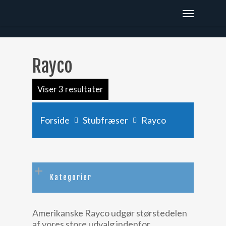
x9hjtod48depaee6987dyxg2k471rz
Rayco
Viser 3 resultater
Forside
Stubfræser
Rayco
Kategorier
Amerikanske Rayco udgør størstedelen
af vores store udvalg indenfor