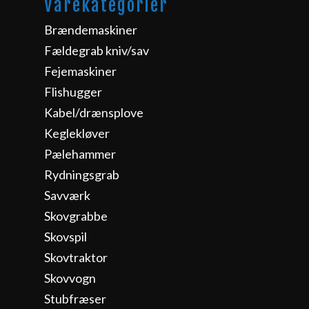
Varekategorier
Brændemaskiner
Fældegrab kniv/sav
Fejemaskiner
Flishugger
Kabel/drænsplove
Keglekløver
Pælehammer
Rydningsgrab
Savværk
Skovgrabbe
Skovspil
Skovtraktor
Skovvogn
Stubfræser