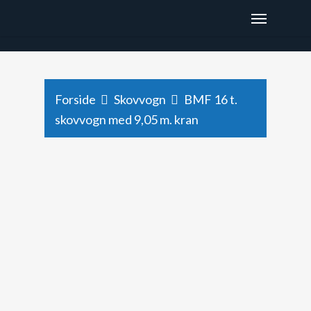
x9hjtod48depaee6987dyxg2k471rz
Forside
Skovvogn
BMF 16 t.
skovvogn med 9,05 m. kran