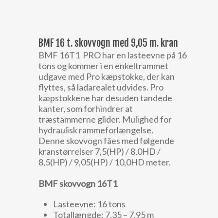
BMF 16 t. skovvogn med 9,05 m. kran
BMF 16T1 PRO har en lasteevne på 16
tons og kommer i en enkeltrammet
udgave med Pro kæpstokke, der kan
flyttes, så ladarealet udvides. Pro
kæpstokkene har desuden tandede
kanter, som forhindrer at
træstammerne glider. Mulighed for
hydraulisk rammeforlængelse.
Denne skovvogn fåes med følgende
kranstørrelser 7,5(HP) / 8,0HD /
8,5(HP) / 9,05(HP) / 10,0HD meter.
BMF skovvogn 16T1
Lasteevne: 16 tons
Totallængde: 7,35 – 7,95 m