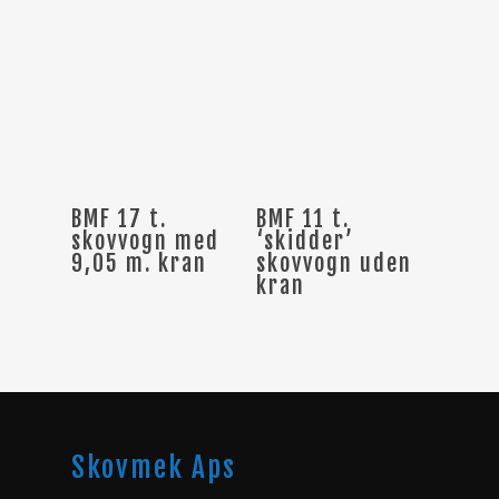
Læs Mere
Læs Mere
BMF 17 t.
BMF 11 t.
skovvogn med
‘skidder’
9,05 m. kran
skovvogn uden
kran
Skovmek Aps