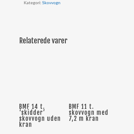
Kategori:
Skovvogn
Relaterede varer
Læs Mere
Læs Mere
BMF 14 t.
BMF 11 t.
‘skidder’
skovvogn med
skovvogn uden
7,2 m kran
kran