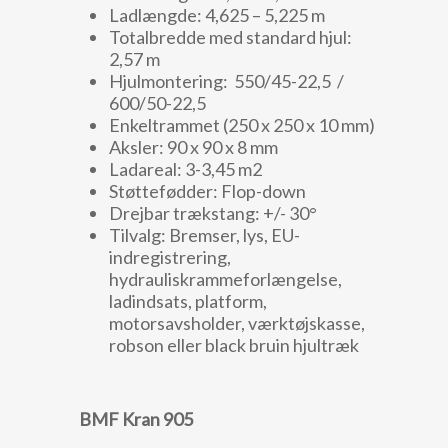
Ladlængde: 4,625 – 5,225 m
Totalbredde med standard hjul:
2,57 m
Hjulmontering: 550/45-22,5 /
600/50-22,5
Enkeltrammet (250 x 250 x 10 mm)
Aksler: 90 x 90 x 8 mm
Ladareal: 3-3,45 m2
Støttefødder: Flop-down
Drejbar trækstang: +/- 30°
Tilvalg: Bremser, lys, EU-
indregistrering,
hydrauliskrammeforlængelse,
ladindsats, platform,
motorsavsholder, værktøjskasse,
robson eller black bruin hjultræk
BMF Kran 905