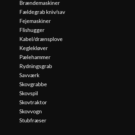
Brændemaskiner
Fældegrab kniv/sav
Fejemaskiner
Flishugger
Kabel/drænsplove
Keglekløver
Pælehammer
Rydningsgrab
Savværk
Skovgrabbe
Skovspil
Skovtraktor
Skovvogn
Stubfræser