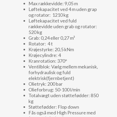
Max rækkevidde: 9,05 m
Løftekapacitet ved 4 m uden grap
og rotator: 1210 kg
Løftekapacitet ved fuld
rækkevidde uden grab og rotator:
520 kg
Grab: 0,24 eller 0,27 m³
Rotator: 4 t
Krøjestyrke: 20,5 kNm
Krøjecylindre: 4
Kranrotation: 370°
Ventilblok: Vælg mellem mekanisk,
forhydraulisk og fuld
elektrisk(fjernbetjent)
Olietryk: 200 bar
Olieforbrug: 50-100 l/min
Totalvægt uden støttefødder: 850
kg
Støttefødder: Flop down
Fås også med High Pressure med