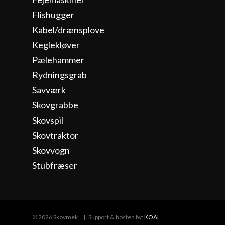
Flishugger
Kabel/drænsplove
Keglekløver
Pælehammer
Rydningsgrab
Savværk
Skovgrabbe
Skovspil
Skovtraktor
Skovvogn
Stubfræser
© 2026 Skovmek. | Support & hosted by:
KOAL