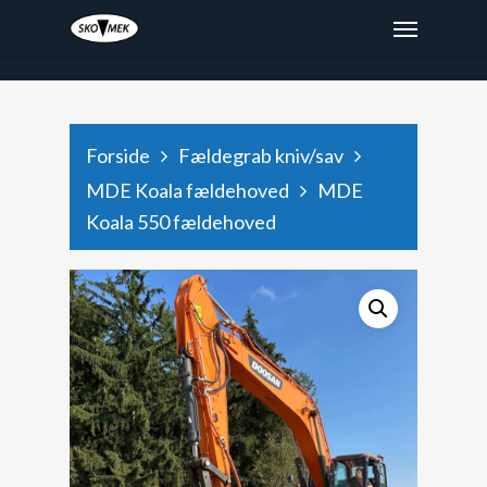
x9hjtod48depaee6987dyxg2k471rz
Forside
Fældegrab kniv/sav
MDE Koala fældehoved
MDE
Koala 550 fældehoved