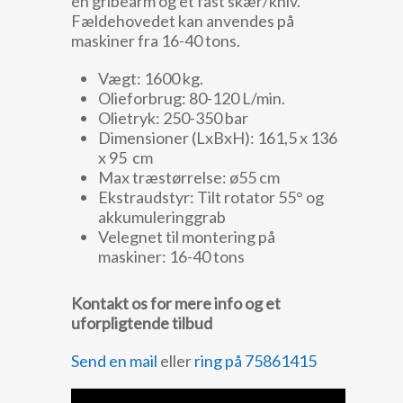
én gribearm og et fast skær/kniv.
Fældehovedet kan anvendes på
maskiner fra 16-40 tons.
Vægt: 1600 kg.
Olieforbrug: 80-120 L/min.
Olietryk: 250-350 bar
Dimensioner (LxBxH): 161,5 x 136
x 95 cm
Max træstørrelse: ø55 cm
Ekstraudstyr: Tilt rotator 55° og
akkumuleringgrab
Velegnet til montering på
maskiner: 16-40 tons
Kontakt os for mere info og et
uforpligtende tilbud
Send en mail
eller
ring på 75861415