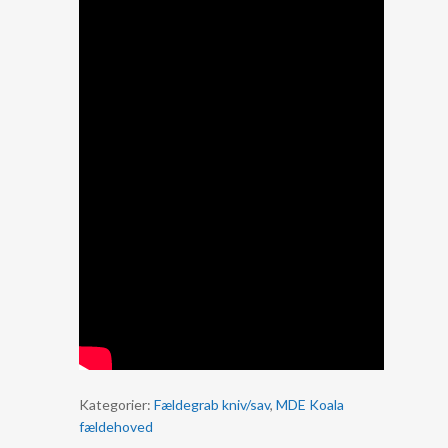
Kategorier:
Fældegrab kniv/sav
,
MDE Koala
fældehoved