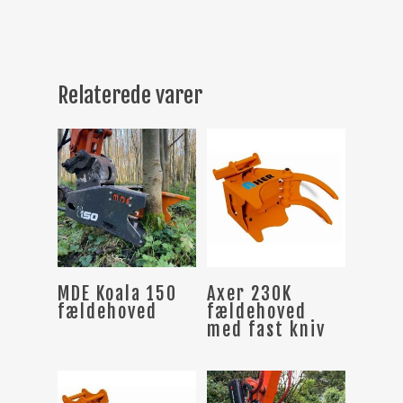
Relaterede varer
Læs Mere
Læs Mere
MDE Koala 150
Axer 230K
fældehoved
fældehoved
med fast kniv