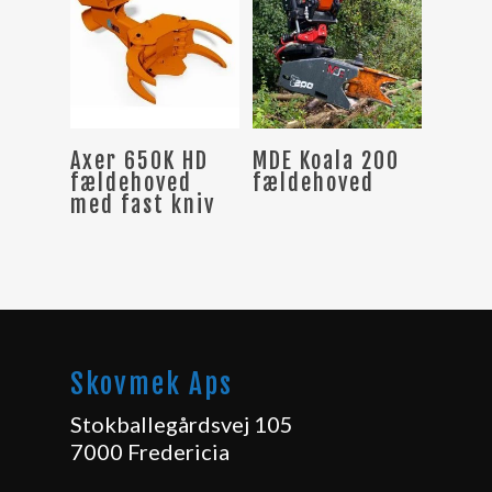
Læs Mere
Læs Mere
Axer 650K HD
MDE Koala 200
fældehoved
fældehoved
med fast kniv
Skovmek Aps
Stokballegårdsvej 105
7000 Fredericia