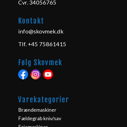
Cvr. 34056765
Kontakt
info@skovmek.dk
Tlf.
+45 75861415
Følg Skovmek
Varekategorier
Brændemaskiner
Fældegrab kniv/sav
Fejemaskiner