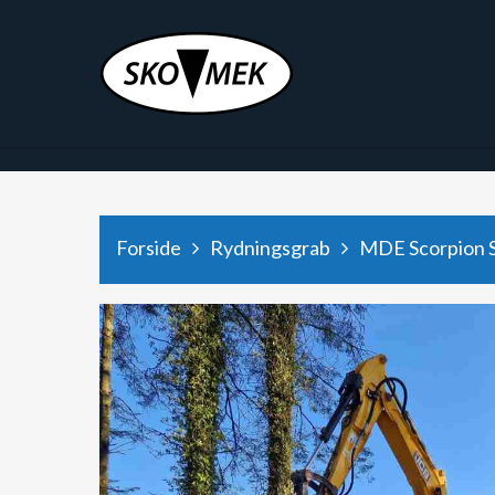
x9hjtod48depaee6987dyxg2k471rz
Forside
Rydningsgrab
MDE Scorpion S