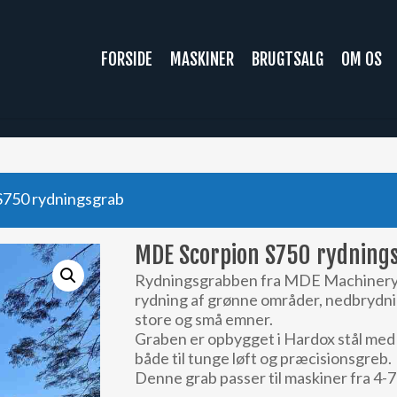
FORSIDE
MASKINER
BRUGTSALG
OM OS
750 rydningsgrab
MDE Scorpion S750 rydning
Rydningsgrabben fra MDE Machinery er 
rydning af grønne områder, nedbrydnin
store og små emner.
Graben er opbygget i Hardox stål med
både til tunge løft og præcisionsgreb.
Denne grab passer til maskiner fra 4-7