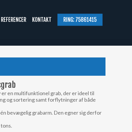
REFERENCER
KONTAKT
RING: 75861415
sgrab
en multifunktionel grab, der er ideel til
g og sortering samt forflytninger af både
 én bevægelig grabarm. Den egner sig derfor
 tons.