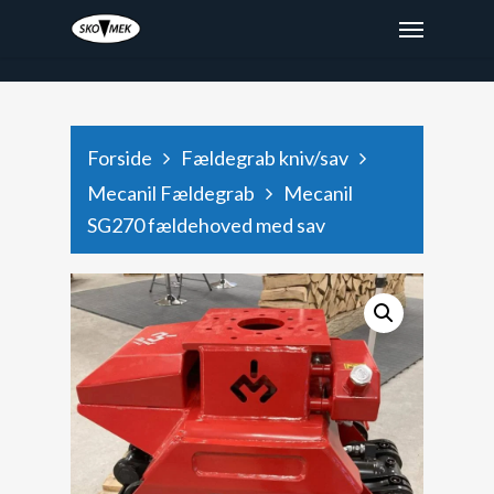
x9hjtod48depaee6987dyxg2k471rz
Forside
Fældegrab kniv/sav
Mecanil Fældegrab
Mecanil
SG270 fældehoved med sav