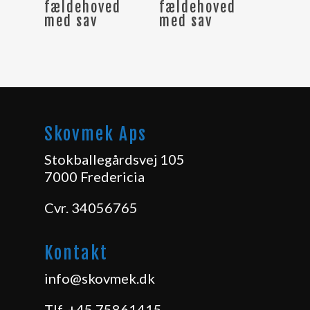
fældehoved
fældehoved
med sav
med sav
Skovmek Aps
Stokballegårdsvej 105
7000 Fredericia
Cvr. 34056765
Kontakt
info@skovmek.dk
Tlf.
+45 75861415