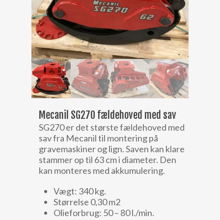
Mecanil SG270 fældehoved med sav
SG270 er det største fældehoved med
sav fra Mecanil til montering på
gravemaskiner og lign. Saven kan klare
stammer op til 63 cm i diameter. Den
kan monteres med akkumulering.
Vægt: 340 kg.
Størrelse 0,30 m2
Olieforbrug: 50 – 80 l./min.