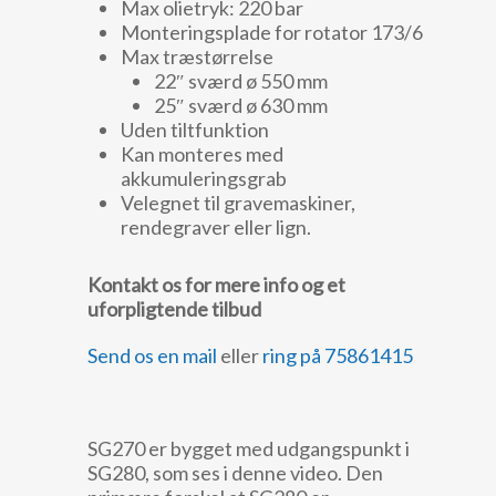
Max olietryk: 220 bar
Monteringsplade for rotator 173/6
Max træstørrelse
22″ sværd ø 550 mm
25″ sværd ø 630 mm
Uden tiltfunktion
Kan monteres med
akkumuleringsgrab
Velegnet til gravemaskiner,
rendegraver eller lign.
Kontakt os for mere info og et
uforpligtende tilbud
Send os en mail
eller
ring på 75861415
SG270 er bygget med udgangspunkt i
SG280, som ses i denne video. Den