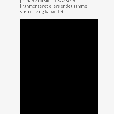
primære forskel at SG280 er
kranmonteret ellers er det samme
størrelse og kapacitet.