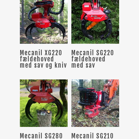
Læs Mere
Læs Mere
Mecanil XG220
Mecanil SG220
fældehoved
fældehoved
med sav og kniv
med sav
Læs Mere
Læs Mere
Mecanil SG280
Mecanil SG210