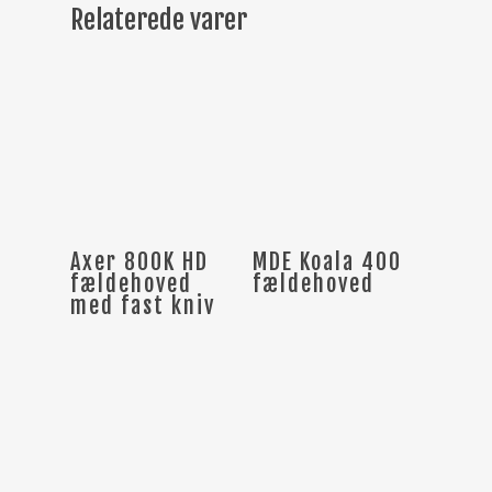
Relaterede varer
Læs Mere
Læs Mere
Axer 800K HD
MDE Koala 400
fældehoved
fældehoved
med fast kniv