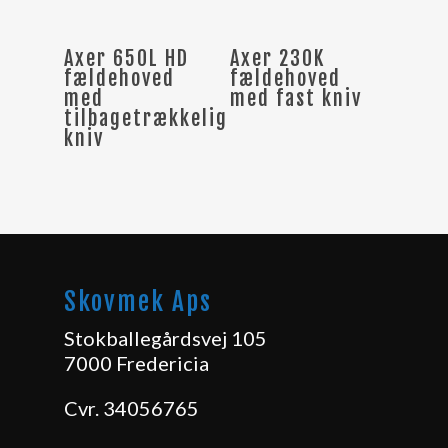
Læs Mere
Læs Mere
Axer 650L HD
Axer 230K
fældehoved
fældehoved
med
med fast kniv
tilbagetrækkelig
kniv
Skovmek Aps
Stokballegårdsvej 105
7000 Fredericia
Cvr. 34056765