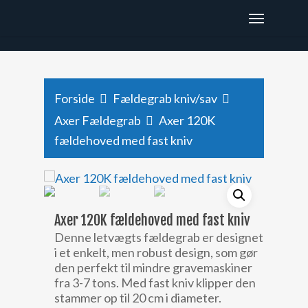
x9hjtod48depaee6987dyxg2k471rz
Forside
Fældegrab kniv/sav
Axer Fældegrab
Axer 120K
fældehoved med fast kniv
Axer 120K fældehoved med fast kniv
Denne letvægts fældegrab er designet
i et enkelt, men robust design, som gør
den perfekt til mindre gravemaskiner
fra 3-7 tons. Med fast kniv klipper den
stammer op til 20 cm i diameter.