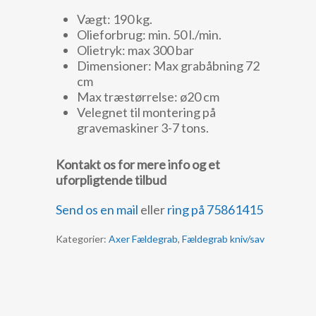
Vægt: 190 kg.
Olieforbrug: min. 50 l./min.
Olietryk: max 300 bar
Dimensioner: Max grabåbning 72
cm
Max træstørrelse: ø20 cm
Velegnet til montering på
gravemaskiner 3-7 tons.
Kontakt os for mere info og et
uforpligtende tilbud
Send os en mail
eller
ring på 75861415
Kategorier:
Axer Fældegrab
,
Fældegrab kniv/sav