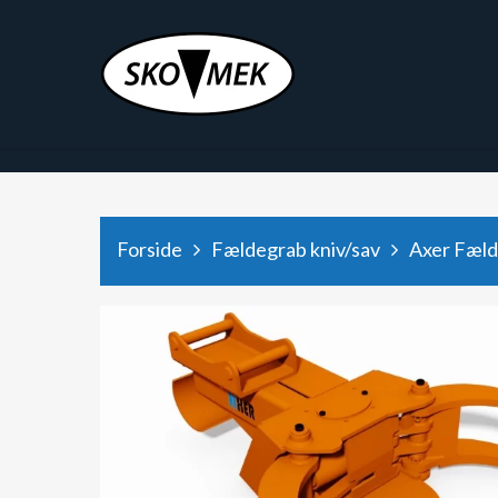
x9hjtod48depaee6987dyxg2k471rz
Forside
Fældegrab kniv/sav
Axer Fæl