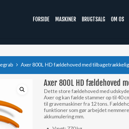
FORSIDE
MASKINER
BRUGTSALG
OM OS
degrab
Axer 800L HD fældehoved med tilbagetrækkelig
Axer 800L HD fældehoved me
Dette store fældehoved med udskydeli
Axer og kan fælde stammer op til 40 c
til gravemaskiner fra 12 tons. Fælde
funktioner som gør arbejdet nemmere e
akkumulering mm.
Vægt: 770 kg.