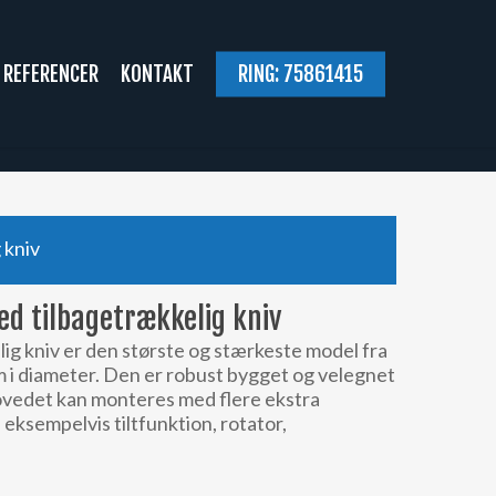
REFERENCER
KONTAKT
RING: 75861415
 kniv
d tilbagetrækkelig kniv
g kniv er den største og stærkeste model fra
m i diameter. Den er robust bygget og velegnet
hovedet kan monteres med flere ekstra
ksempelvis tiltfunktion, rotator,