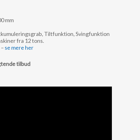
00 mm
kumuleringsgrab, Tiltfunktion, Svingfunktion
kiner fra 12 tons.
 –
se mere her
gtende tilbud