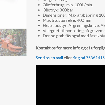
Olieforbrug: min. 100 l./min.
Olietryk: 300 bar
Dimensioner: Max grabåbning 10
Max træstørrelse: 400 mm
Ekstraudstyr: Afgreningsknive, Ak
Velegnet til montering på gravemas
Denne grab fås også med fast kniv
Kontakt os for mere info og et uforpli
Send os en mail
eller
ring på 75861415