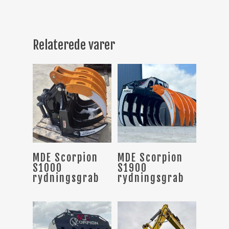
Relaterede varer
Læs Mere
Læs Mere
MDE Scorpion
MDE Scorpion
S1000
S1900
rydningsgrab
rydningsgrab