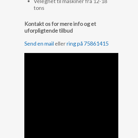
Velegnet til maskiner fra 12-18
tons
Kontakt os for mere info og et
uforpligtende tilbud
Send en mail
eller
ring på 75861415