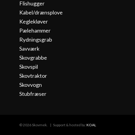
Flishugger
Kabel/drænsplove
Keglekløver
Pælehammer
Rydningsgrab
Savværk
Skovgrabbe
Skovspil
Skovtraktor
Skovvogn
Stubfræser
© 2026 Skovmek. | Support & hosted by:
KOAL