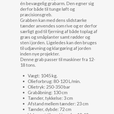
én bevægelig grabarm. Den egner sig
derfor både til tunge løft og
præcisionsgreb.
Grabben kan med dens slidstærke
tænder anvendes som rive og er derfor
særligt god til fjerning af både toplag af
græs og småplanter samt rødder og
sten i jorden. Ligeledes kan den bruges
til udjævning og klargøring af jorden
inden nye projekter.
Denne grab passer til maskiner fra 12-
18 tons.
Vægt: 1045 kg.
Olieforbrug: 80-120 L/min.
Olietryk: 250-350 bar
Grabåbning: 130 cm
Tænder, tykkelse: 3 cm
Afstand mellem tænder: 23 cm
Tænder, dybde: 72 cm