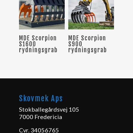
Læs Mere
Læs Mere
MDE Scorpion
MDE Scorpion
S1600
S900
rydningsgrab
rydningsgrab
Skovmek Aps
Stokballegårdsvej 105
7000 Fredericia
Cvr. 34056765