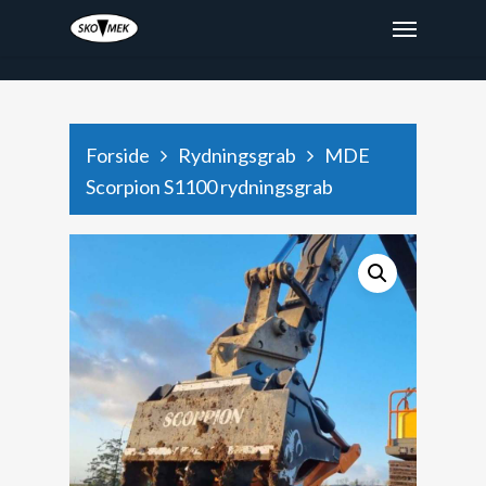
x9hjtod48depaee6987dyxg2k471rz
Forside
Rydningsgrab
MDE
Scorpion S1100 rydningsgrab