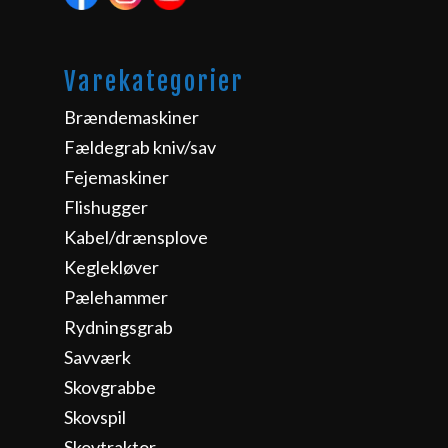
Varekategorier
Brændemaskiner
Fældegrab kniv/sav
Fejemaskiner
Flishugger
Kabel/drænsplove
Keglekløver
Pælehammer
Rydningsgrab
Savværk
Skovgrabbe
Skovspil
Skovtraktor