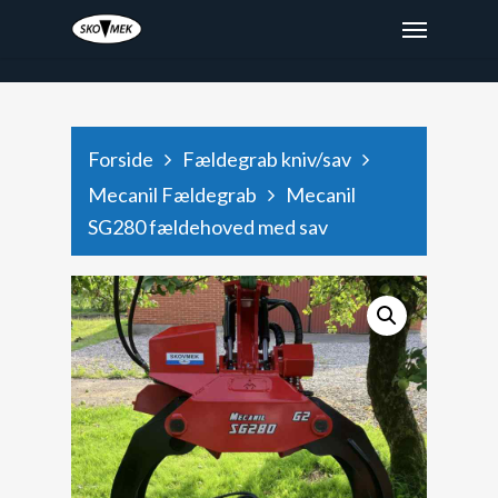
x9hjtod48depaee6987dyxg2k471rz
Forside
Fældegrab kniv/sav
Mecanil Fældegrab
Mecanil
SG280 fældehoved med sav