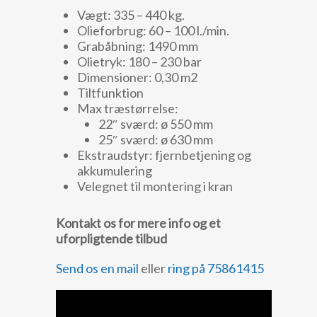
Vægt: 335 – 440 kg.
Olieforbrug: 60 – 100 l./min.
Grabåbning: 1490 mm
Olietryk: 180 – 230 bar
Dimensioner: 0,30 m2
Tiltfunktion
Max træstørrelse:
22″ sværd: ø 550 mm
25″ sværd: ø 630 mm
Ekstraudstyr: fjernbetjening og
akkumulering
Velegnet til montering i kran
Kontakt os for mere info og et
uforpligtende tilbud
Send os en mail
eller
ring på 75861415